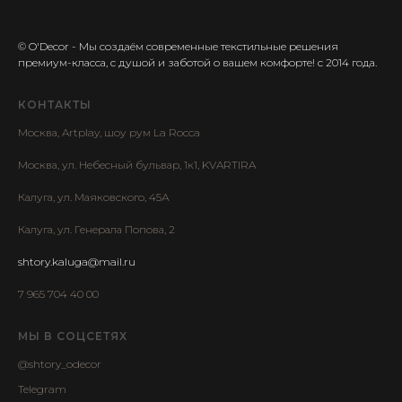
© O'Decor - Мы создаём современные текстильные решения
премиум-класса, с душой и заботой о вашем комфорте! с 2014 года.
КОНТАКТЫ
Москва, Artplay, шоу рум La Rocca
Москва, ул. Небесный бульвар, 1к1, KVARTIRA
Калуга, ул. Маяковского, 45А
Калуга, ул. Генерала Попова, 2
shtory.kaluga@mail.ru
7 965 704 40 00
МЫ В СОЦСЕТЯХ
@shtory_odecor
Telegram